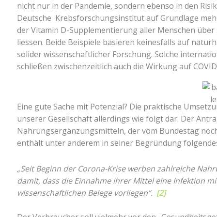
nicht nur in der Pandemie, sondern ebenso in den Risi
Deutsche Krebsforschungsinstitut auf Grundlage mehre
der Vitamin D-Supplementierung aller Menschen über 
liessen. Beide Beispiele basieren keinesfalls auf natu
solider wissenschaftlicher Forschung. Solche intern
schließen zwischenzeitlich auch die Wirkung auf COVID-
Eine gute Sache mit Potenzial? Die praktische Umsetz
unserer Gesellschaft allerdings wie folgt dar: Der Ant
Nahrungsergänzungsmitteln, der vom Bundestag noch b
enthält unter anderem in seiner Begründung folgende
„Seit Beginn der Corona-Krise werben zahlreiche Nah
damit, dass die Einnahme ihrer Mittel eine Infektion 
wissenschaftlichen Belege vorliegen“.
[2]
Der Verbraucher soll vielmehr vor den „Gesundheits