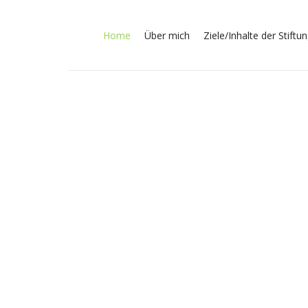
Skip
to
Home
Über mich
Ziele/Inhalte der Stiftu
content