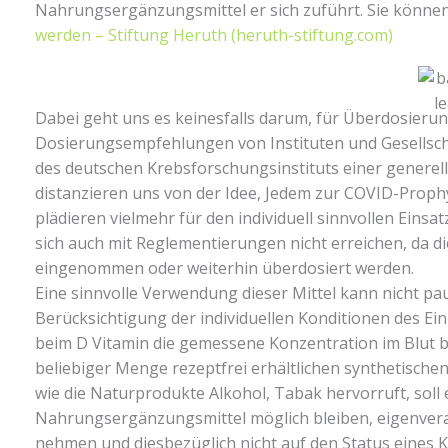
Nahrungsergänzungsmittel er sich zuführt. Sie könne
werden – Stiftung Heruth (heruth-stiftung.com)
Dabei geht uns es keinesfalls darum, für Überdosieru
Dosierungsempfehlungen von Instituten und Gesellscha
des deutschen Krebsforschungsinstituts einer generel
distanzieren uns von der Idee, Jedem zur COVID-Proph
plädieren vielmehr für den individuell sinnvollen Eins
sich auch mit Reglementierungen nicht erreichen, da di
eingenommen oder weiterhin überdosiert werden.
Eine sinnvolle Verwendung dieser Mittel kann nicht p
Berücksichtigung der individuellen Konditionen des Einz
beim D Vitamin die gemessene Konzentration im Blut be
beliebiger Menge rezeptfrei erhältlichen synthetisch
wie die Naturprodukte Alkohol, Tabak hervorruft, soll
Nahrungsergänzungsmittel möglich bleiben, eigenveran
nehmen und diesbezüglich nicht auf den Status eines K