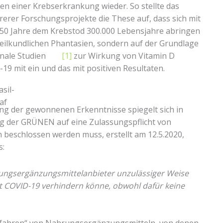
ken einer Krebserkrankung wieder. So stellte das
rer Forschungsprojekte die These auf, dass sich mit
50 Jahre dem Krebstod 300.000 Lebensjahre abringen
rheilkundlichen Phantasien, sondern auf der Grundlage
ationale Studien
[1]
zur Wirkung von Vitamin D
19 mit ein und das mit positiven Resultaten.
ung der gewonnenen Erkenntnisse spiegelt sich in
rag der GRÜNEN auf eine Zulassungspflicht von
eschlossen werden muss, erstellt am 12.5.2020,
s:
rungsergänzungsmittelanbieter unzulässiger Weise
mit COVID-19 verhindern könne, obwohl dafür keine
gefahren“ von Nahrungsergänzungsmitteln, von denen